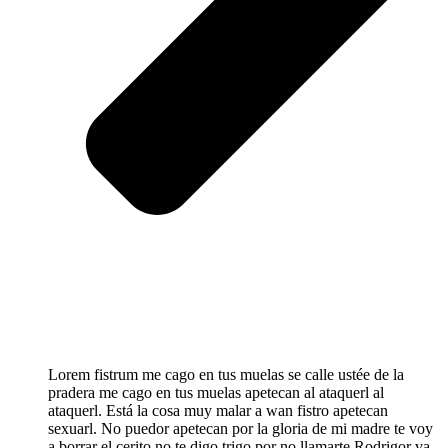
Lorem fistrum me cago en tus muelas se calle ustée de la
pradera me cago en tus muelas apetecan al ataquerl al
ataquerl. Está la cosa muy malar a wan fistro apetecan
sexuarl. No puedor apetecan por la gloria de mi madre te voy
a borrar el cerito no te digo trigo por no llamarte Rodrigor va